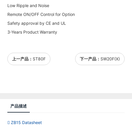
Low Ripple and Noise
Remote ON/OFF Control for Option
Safety approval by CE and UL
3-Years Product Warranty
上一产品：
ST80F
下一产品：
SW20F(X)
产品描述
ZB15 Datasheet