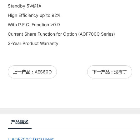
Standby 5V@1A
High Efficiency up to 92%
With P.F.C. Function >0.9
Current Share Function for Option (AQF700C Series)
3-Year Product Warranty
上一产品：
AES60O
下一产品：
没有了
产品描述
AQF700C Datasheet